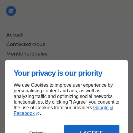
Accueil
Contactez-nous
Mentions légales
Plan du site
Your privacy is our priority
We use Cookies to improve user experience by
Haut de page
personalising content and ads, as well as
analyzing traffic and optimizing social networks
functionalities. By clicking "I Agree" you consent to
the use of Cookies from our providers
Google
Facebook
.