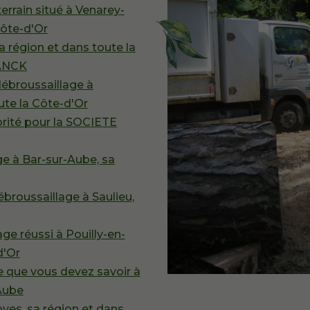
errain situé à Venarey-
Côte-d'Or
a région et dans toute la
RANCK
débroussaillage à
ute la Côte-d'Or
orité pour la SOCIETE
ge à Bar-sur-Aube, sa
broussaillage à Saulieu,
ge réussi à Pouilly-en-
d'Or
Ce que vous devez savoir à
'Aube
yes, sa région et dans