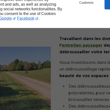
performan
Customize
nt and ads, as well as analyzing
ng social networks functionalities. By
pour débro
you consent to the use of Cookies
Google
Facebook
.
terrain à 
Travaillant dans les d
l’
entretien paysager
dep
débroussailler votre ter
Nous investissons dans l
un débroussaillage rapide
beauté de vos espaces v
Des débroussailleuse
polyvalentes, pour v
broussailles tenaces
Des débroussailleuse