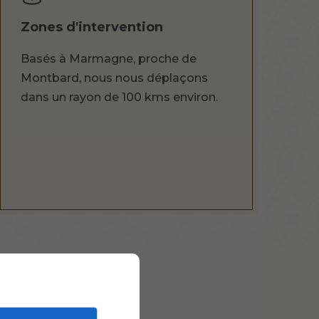
Zones d'intervention
Basés à Marmagne, proche de
Montbard, nous nous déplaçons
dans un rayon de 100 kms environ.
ements