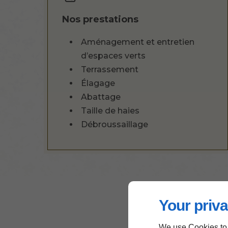
Nos prestations
Aménagement et entretien
d’espaces verts
Terrassement
Élagage
Abattage
Taille de haies
Débroussaillage
Your priva
We use Cookies to