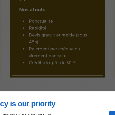
Nos atouts
Ponctualité
Rapidité
Devis gratuit et rapide (sous
48h)
Paiement par chèque ou
virement bancaire
Crédit d’impôt de 50 %
cy is our priority
Des équip
 improve user experience by