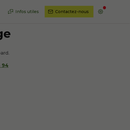
Infos utiles
Contactez-nous
ge
bard.
5 94