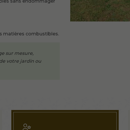
irables sans endommager
les matières combustibles.
age sur mesure,
 de votre jardin ou