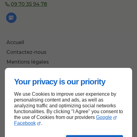
09 70 35 94 78
Accueil
Contactez-nous
Mentions légales
Plan du site
Your privacy is our priority
We use Cookies to improve user experience by
Haut de page
personalising content and ads, as well as
analyzing traffic and optimizing social networks
functionalities. By clicking "I Agree" you consent to
the use of Cookies from our providers
Google
Facebook
.